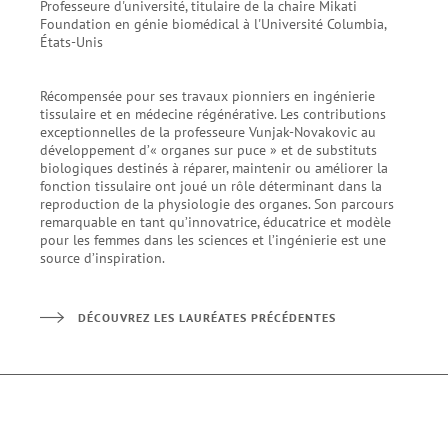
Professeure d'université, titulaire de la chaire Mikati
Foundation en génie biomédical à l'Université Columbia,
États-Unis
Récompensée pour ses travaux pionniers en ingénierie
tissulaire et en médecine régénérative. Les contributions
exceptionnelles de la professeure Vunjak-Novakovic au
développement d’« organes sur puce » et de substituts
biologiques destinés à réparer, maintenir ou améliorer la
fonction tissulaire ont joué un rôle déterminant dans la
reproduction de la physiologie des organes. Son parcours
remarquable en tant qu’innovatrice, éducatrice et modèle
pour les femmes dans les sciences et l’ingénierie est une
source d’inspiration.
DÉCOUVREZ LES LAURÉATES PRÉCÉDENTES