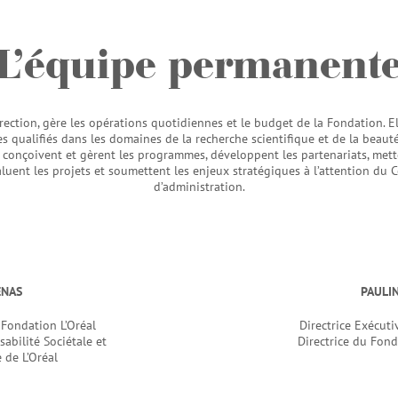
L’équipe permanent
irection, gère les opérations quotidiennes et le budget de la Fondation. E
tes qualifiés dans les domaines
de la
recherche scientifique et de la beauté
s conçoivent et gèrent les programmes, développent les partenariats, met
aluent les projets et soumettent les enjeux stratégiques à l’attention du C
d’administration.
ENAS
PAULI
 Fondation L’Oréal
Directrice Exécuti
abilité Sociétale et
Directrice du Fon
 de L’Oréal