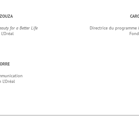
AZOUZA
CAR
eauty for a Better Life
Directrice du programme
n L’Oréal
Fond
CORRE
ommunication
 L’Oréal