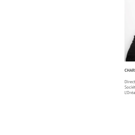
CHAR
Direc
Socié
L'Oréa