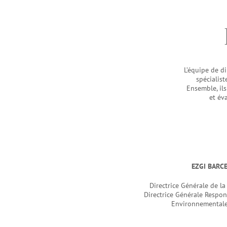
L’équipe de d
spécialis
Ensemble, il
et év
EZGI BARC
Directrice Générale de la
Directrice Générale Respons
Environnementale