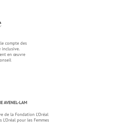
e
lle compte des
 inclusive.
tent en œuvre
onseil
NE AVENEL-LAM
ve de la Fondation L’Oréal
ds L'Oréal pour les Femmes