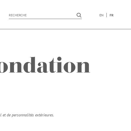
EN
FR
submit search
submit search
ondation
 et de personnalités extérieures.